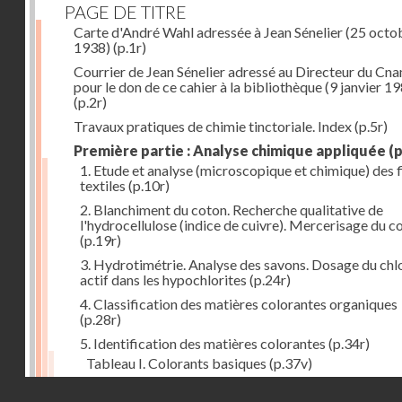
PAGE DE TITRE
Carte d'André Wahl adressée à Jean Sénelier (25 octo
1938)
(p.1r)
Courrier de Jean Sénelier adressé au Directeur du Cn
pour le don de ce cahier à la bibliothèque (9 janvier 1
(p.2r)
Travaux pratiques de chimie tinctoriale. Index
(p.5r)
Première partie : Analyse chimique appliquée
(p
1. Etude et analyse (microscopique et chimique) des 
textiles
(p.10r)
2. Blanchiment du coton. Recherche qualitative de
l'hydrocellulose (indice de cuivre). Mercerisage du c
(p.19r)
3. Hydrotimétrie. Analyse des savons. Dosage du chl
actif dans les hypochlorites
(p.24r)
4. Classification des matières colorantes organiques
(p.28r)
5. Identification des matières colorantes
(p.34r)
Tableau I. Colorants basiques
(p.37v)
Tableau II. Colorants acides et colorants acides pou
Droits réservés - CNAM