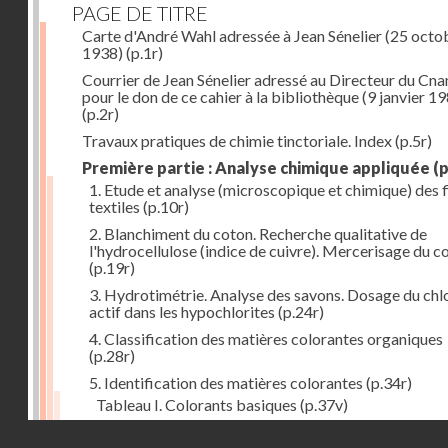
PAGE DE TITRE
Carte d'André Wahl adressée à Jean Sénelier (25 octo
1938)
(p.1r)
Courrier de Jean Sénelier adressé au Directeur du Cn
pour le don de ce cahier à la bibliothèque (9 janvier 1
(p.2r)
Travaux pratiques de chimie tinctoriale. Index
(p.5r)
Première partie : Analyse chimique appliquée
(p
1. Etude et analyse (microscopique et chimique) des 
textiles
(p.10r)
2. Blanchiment du coton. Recherche qualitative de
l'hydrocellulose (indice de cuivre). Mercerisage du c
(p.19r)
3. Hydrotimétrie. Analyse des savons. Dosage du chl
actif dans les hypochlorites
(p.24r)
4. Classification des matières colorantes organiques
(p.28r)
5. Identification des matières colorantes
(p.34r)
Tableau I. Colorants basiques
(p.37v)
Tableau II. Colorants acides et colorants acides pou
Droits réservés - CNAM