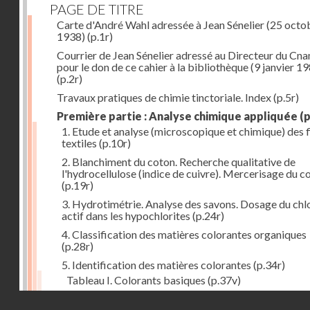
PAGE DE TITRE
Carte d'André Wahl adressée à Jean Sénelier (25 octo
1938)
(p.1r)
Courrier de Jean Sénelier adressé au Directeur du Cn
pour le don de ce cahier à la bibliothèque (9 janvier 1
(p.2r)
Travaux pratiques de chimie tinctoriale. Index
(p.5r)
Première partie : Analyse chimique appliquée
(p
1. Etude et analyse (microscopique et chimique) des 
textiles
(p.10r)
2. Blanchiment du coton. Recherche qualitative de
l'hydrocellulose (indice de cuivre). Mercerisage du c
(p.19r)
3. Hydrotimétrie. Analyse des savons. Dosage du chl
actif dans les hypochlorites
(p.24r)
4. Classification des matières colorantes organiques
(p.28r)
5. Identification des matières colorantes
(p.34r)
Tableau I. Colorants basiques
(p.37v)
Tableau II. Colorants acides et colorants acides pou
Droits réservés - CNAM