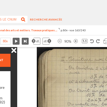
RECHERCHE AVANCÉE
al des arts et métiers. Travaux pratiques ...
p.80v - vue 163/243
90%
NT
bre
am
982)