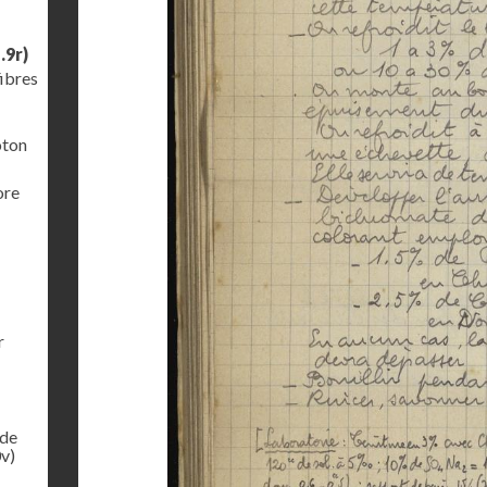
.9r)
fibres
oton
ore
r
 de
v)