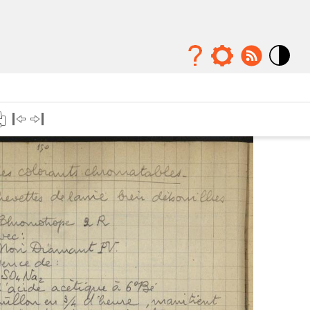
Mode
contraste
élévé