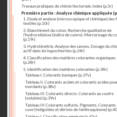
Travaux pratiques de chimie tinctoriale. Index
(p.5r)
Première partie : Analyse chimique appliquée
(p
1. Etude et analyse (microscopique et chimique) des 
textiles
(p.10r)
2. Blanchiment du coton. Recherche qualitative de
l'hydrocellulose (indice de cuivre). Mercerisage du c
(p.19r)
3. Hydrotimétrie. Analyse des savons. Dosage du chl
actif dans les hypochlorites
(p.24r)
4. Classification des matières colorantes organiques
(p.28r)
5. Identification des matières colorantes
(p.34r)
Tableau I. Colorants basiques
(p.37v)
Tableau II. Colorants acides et colorants acides pou
mordants
(p.38v)
Tableau III. Colorants directs. Colorants au coufre
(solubles)
(p.39v)
Tableau IV. Colorants sulfurés. Pigments. Colorants
cuve (Indigoïdes et dérivés de l'anthraquinone)
(p.40
Tableau I. Classification générale
(p.42v)