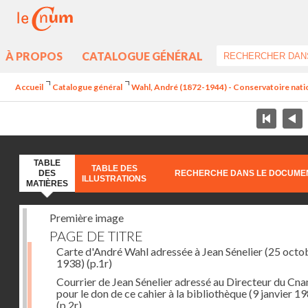
À PROPOS
CATALOGUE GÉNÉRAL
Accueil
Catalogue général
Wahl, André (1872-1944) - Conservatoire nation
TABLE
TABLE DES
DES
RECHERCHE DANS LE DOCUME
ILLUSTRATIONS
MATIÈRES
Première image
PAGE DE TITRE
Carte d'André Wahl adressée à Jean Sénelier (25 octo
1938)
(p.1r)
Courrier de Jean Sénelier adressé au Directeur du Cn
pour le don de ce cahier à la bibliothèque (9 janvier 1
(p.2r)