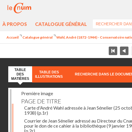
À PROPOS
CATALOGUE GÉNÉRAL
Accueil
Catalogue général
Wahl, André (1872-1944) - Conservatoire nation
TABLE
TABLE DES
DES
RECHERCHE DANS LE DOCUME
ILLUSTRATIONS
MATIÈRES
Première image
PAGE DE TITRE
Carte d'André Wahl adressée à Jean Sénelier (25 octo
1938)
(p.1r)
Courrier de Jean Sénelier adressé au Directeur du Cn
pour le don de ce cahier à la bibliothèque (9 janvier 1
(p.2r)