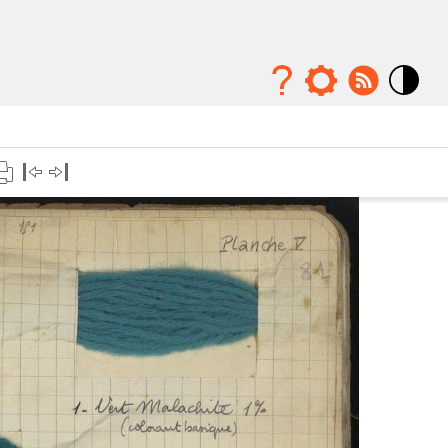
Mode
contraste
élévé