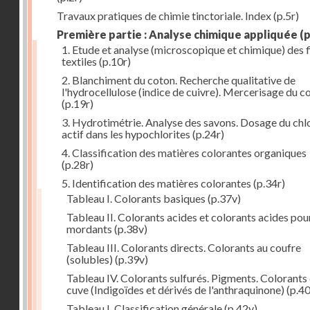
Travaux pratiques de chimie tinctoriale. Index
(p.5r)
Première partie : Analyse chimique appliquée
(p
1. Etude et analyse (microscopique et chimique) des 
textiles
(p.10r)
2. Blanchiment du coton. Recherche qualitative de
l'hydrocellulose (indice de cuivre). Mercerisage du c
(p.19r)
3. Hydrotimétrie. Analyse des savons. Dosage du chl
actif dans les hypochlorites
(p.24r)
4. Classification des matières colorantes organiques
(p.28r)
5. Identification des matières colorantes
(p.34r)
Tableau I. Colorants basiques
(p.37v)
Tableau II. Colorants acides et colorants acides pou
mordants
(p.38v)
Tableau III. Colorants directs. Colorants au coufre
(solubles)
(p.39v)
Tableau IV. Colorants sulfurés. Pigments. Colorants
cuve (Indigoïdes et dérivés de l'anthraquinone)
(p.40
Tableau I. Classification générale
(p.42v)