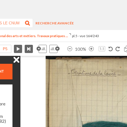
RECHERCHE AVANCÉE
al des arts et métiers. Travaux pratiques ...
pl.5 - vue 164/243
100%
NT
bre
am
982)