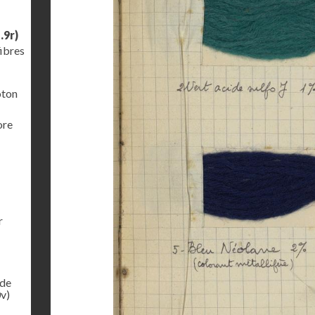
.9r)
fibres
oton
ore
r
 de
v)