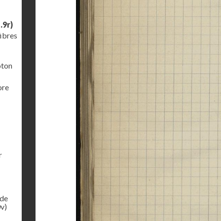
.9r)
fibres
oton
ore
r
 de
v)