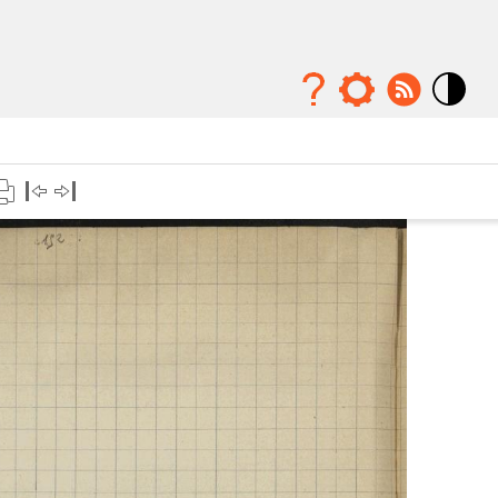
Mode
contraste
élévé