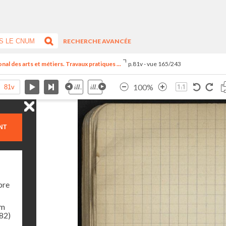
RECHERCHE AVANCÉE
al des arts et métiers. Travaux pratiques ...
p.81v - vue 165/243
100%
NT
bre
am
982)