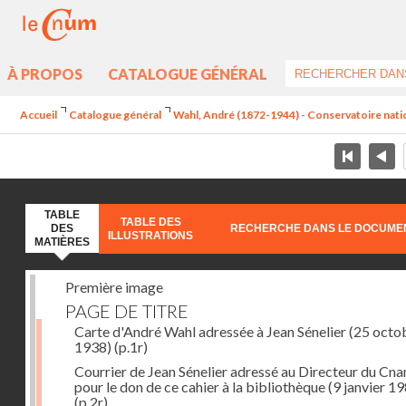
À PROPOS
CATALOGUE GÉNÉRAL
Accueil
Catalogue général
Wahl, André (1872-1944) - Conservatoire nation
TABLE
TABLE DES
DES
RECHERCHE DANS LE DOCUME
ILLUSTRATIONS
MATIÈRES
Première image
PAGE DE TITRE
Carte d'André Wahl adressée à Jean Sénelier (25 octo
1938)
(p.1r)
Courrier de Jean Sénelier adressé au Directeur du Cn
pour le don de ce cahier à la bibliothèque (9 janvier 1
(p.2r)