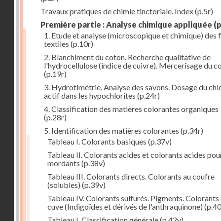
Travaux pratiques de chimie tinctoriale. Index
(p.5r)
Première partie : Analyse chimique appliquée
(p
1. Etude et analyse (microscopique et chimique) des 
textiles
(p.10r)
2. Blanchiment du coton. Recherche qualitative de
l'hydrocellulose (indice de cuivre). Mercerisage du c
(p.19r)
3. Hydrotimétrie. Analyse des savons. Dosage du chl
actif dans les hypochlorites
(p.24r)
4. Classification des matières colorantes organiques
(p.28r)
5. Identification des matières colorantes
(p.34r)
Tableau I. Colorants basiques
(p.37v)
Tableau II. Colorants acides et colorants acides pou
mordants
(p.38v)
Tableau III. Colorants directs. Colorants au coufre
(solubles)
(p.39v)
Tableau IV. Colorants sulfurés. Pigments. Colorants
cuve (Indigoïdes et dérivés de l'anthraquinone)
(p.40
Tableau I. Classification générale
(p.42v)