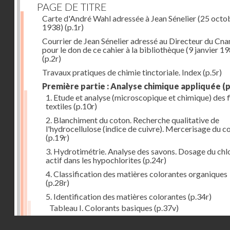
PAGE DE TITRE
Carte d'André Wahl adressée à Jean Sénelier (25 octo
1938)
(p.1r)
Courrier de Jean Sénelier adressé au Directeur du Cn
pour le don de ce cahier à la bibliothèque (9 janvier 1
(p.2r)
Travaux pratiques de chimie tinctoriale. Index
(p.5r)
Première partie : Analyse chimique appliquée
(p
1. Etude et analyse (microscopique et chimique) des 
textiles
(p.10r)
2. Blanchiment du coton. Recherche qualitative de
l'hydrocellulose (indice de cuivre). Mercerisage du c
(p.19r)
3. Hydrotimétrie. Analyse des savons. Dosage du chl
actif dans les hypochlorites
(p.24r)
4. Classification des matières colorantes organiques
(p.28r)
5. Identification des matières colorantes
(p.34r)
Tableau I. Colorants basiques
(p.37v)
Tableau II. Colorants acides et colorants acides pou
Droits réservés - CNAM