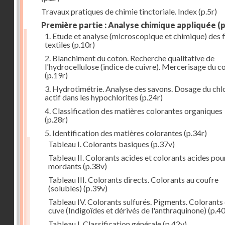
Travaux pratiques de chimie tinctoriale. Index
(p.5r)
Première partie : Analyse chimique appliquée
(p
1. Etude et analyse (microscopique et chimique) des 
textiles
(p.10r)
2. Blanchiment du coton. Recherche qualitative de
l'hydrocellulose (indice de cuivre). Mercerisage du c
(p.19r)
3. Hydrotimétrie. Analyse des savons. Dosage du chl
actif dans les hypochlorites
(p.24r)
4. Classification des matières colorantes organiques
(p.28r)
5. Identification des matières colorantes
(p.34r)
Tableau I. Colorants basiques
(p.37v)
Tableau II. Colorants acides et colorants acides pou
mordants
(p.38v)
Tableau III. Colorants directs. Colorants au coufre
(solubles)
(p.39v)
Tableau IV. Colorants sulfurés. Pigments. Colorants
cuve (Indigoïdes et dérivés de l'anthraquinone)
(p.40
Tableau I. Classification générale
(p.42v)