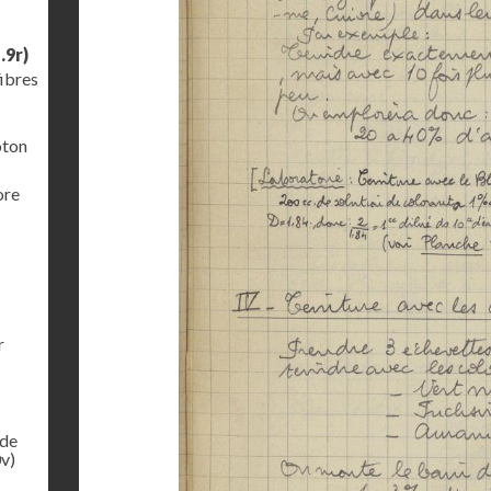
.9r)
fibres
oton
ore
r
 de
v)