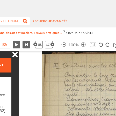
RECHERCHE AVANCÉE
al des arts et métiers. Travaux pratiques ...
p.82r - vue 166/243
100%
NT
bre
am
982)