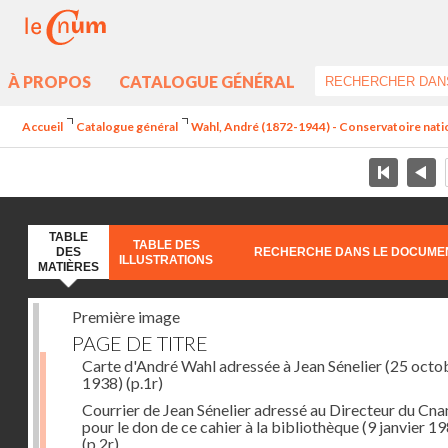
À PROPOS
CATALOGUE GÉNÉRAL
Accueil
Catalogue général
Wahl, André (1872-1944) - Conservatoire nation
TABLE
TABLE DES
DES
RECHERCHE DANS LE DOCUME
ILLUSTRATIONS
MATIÈRES
Première image
PAGE DE TITRE
Carte d'André Wahl adressée à Jean Sénelier (25 octo
1938)
(p.1r)
Courrier de Jean Sénelier adressé au Directeur du Cn
pour le don de ce cahier à la bibliothèque (9 janvier 1
(p.2r)