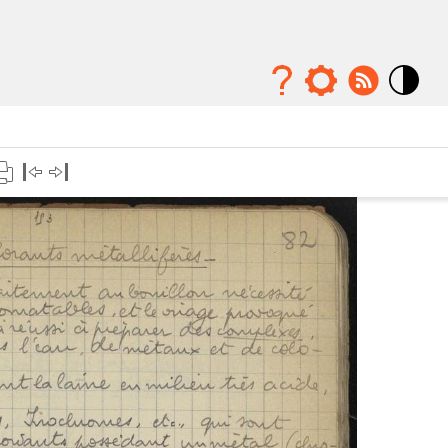
Mode
contraste
élévé