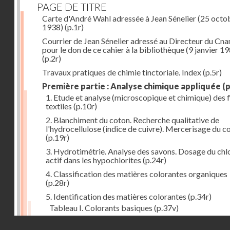
PAGE DE TITRE
Carte d'André Wahl adressée à Jean Sénelier (25 octo
1938)
(p.1r)
Courrier de Jean Sénelier adressé au Directeur du Cn
pour le don de ce cahier à la bibliothèque (9 janvier 1
(p.2r)
Travaux pratiques de chimie tinctoriale. Index
(p.5r)
Première partie : Analyse chimique appliquée
(p
1. Etude et analyse (microscopique et chimique) des 
textiles
(p.10r)
2. Blanchiment du coton. Recherche qualitative de
l'hydrocellulose (indice de cuivre). Mercerisage du c
(p.19r)
3. Hydrotimétrie. Analyse des savons. Dosage du chl
actif dans les hypochlorites
(p.24r)
4. Classification des matières colorantes organiques
(p.28r)
5. Identification des matières colorantes
(p.34r)
Tableau I. Colorants basiques
(p.37v)
Tableau II. Colorants acides et colorants acides pou
Droits réservés - CNAM