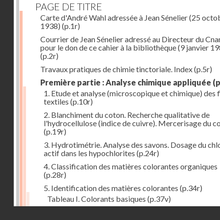
PAGE DE TITRE
Carte d'André Wahl adressée à Jean Sénelier (25 octo
1938)
(p.1r)
Courrier de Jean Sénelier adressé au Directeur du Cn
pour le don de ce cahier à la bibliothèque (9 janvier 1
(p.2r)
Travaux pratiques de chimie tinctoriale. Index
(p.5r)
Première partie : Analyse chimique appliquée
(p
1. Etude et analyse (microscopique et chimique) des 
textiles
(p.10r)
2. Blanchiment du coton. Recherche qualitative de
l'hydrocellulose (indice de cuivre). Mercerisage du c
(p.19r)
3. Hydrotimétrie. Analyse des savons. Dosage du chl
actif dans les hypochlorites
(p.24r)
4. Classification des matières colorantes organiques
(p.28r)
5. Identification des matières colorantes
(p.34r)
Tableau I. Colorants basiques
(p.37v)
Tableau II. Colorants acides et colorants acides pou
Droits réservés - CNAM