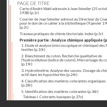
PAGE DE TITRE
Carte d'André Wahl adressée à Jean Sénelier (25 octo
1938)
(p.1r)
Courrier de Jean Sénelier adressé au Directeur du Cn
pour le don de ce cahier à la bibliothèque (9 janvier 1
(p.2r)
Travaux pratiques de chimie tinctoriale. Index
(p.5r)
Première partie : Analyse chimique appliquée
(p
1. Etude et analyse (microscopique et chimique) des 
textiles
(p.10r)
2. Blanchiment du coton. Recherche qualitative de
l'hydrocellulose (indice de cuivre). Mercerisage du c
(p.19r)
3. Hydrotimétrie. Analyse des savons. Dosage du chl
actif dans les hypochlorites
(p.24r)
4. Classification des matières colorantes organiques
(p.28r)
5. Identification des matières colorantes
(p.34r)
Tableau I. Colorants basiques
(p.37v)
Tableau II. Colorants acides et colorants acides pou
Droits réservés - CNAM