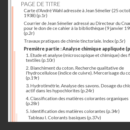
PAGE DE TITRE
Carte d'André Wahl adressée à Jean Sénelier (25 octo
1938)
(p.1r)
Courrier de Jean Sénelier adressé au Directeur du Cn
pour le don de ce cahier à la bibliothèque (9 janvier 1
(p.2r)
Travaux pratiques de chimie tinctoriale. Index
(p.5r)
Première partie : Analyse chimique appliquée
(p
1. Etude et analyse (microscopique et chimique) des 
textiles
(p.10r)
2. Blanchiment du coton. Recherche qualitative de
l'hydrocellulose (indice de cuivre). Mercerisage du c
(p.19r)
3. Hydrotimétrie. Analyse des savons. Dosage du chl
actif dans les hypochlorites
(p.24r)
4. Classification des matières colorantes organiques
(p.28r)
5. Identification des matières colorantes
(p.34r)
Tableau I. Colorants basiques
(p.37v)
Tableau II. Colorants acides et colorants acides pou
Droits réservés - CNAM