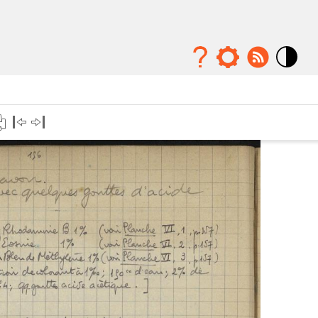
Mode
contraste
élévé