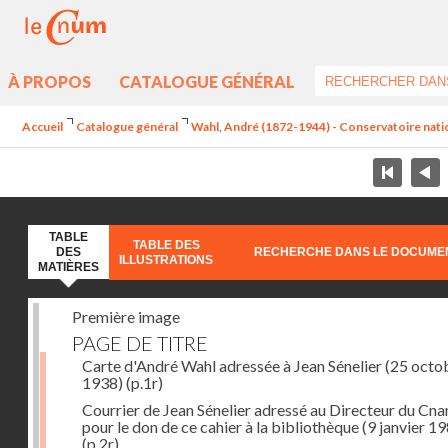
À PROPOS
CATALOGUE GÉNÉRAL
Accueil
Catalogue général
Wahl, André (1872-1944) - Conservatoire nation
TABLE
TABLE DES
DES
RECHERCHE DANS LE DOCUME
ILLUSTRATIONS
MATIÈRES
Première image
PAGE DE TITRE
Carte d'André Wahl adressée à Jean Sénelier (25 octo
1938)
(p.1r)
Courrier de Jean Sénelier adressé au Directeur du Cn
pour le don de ce cahier à la bibliothèque (9 janvier 1
(p.2r)