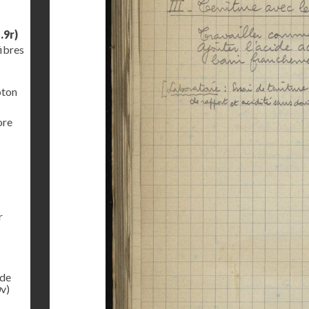
.9r)
fibres
oton
ore
r
 de
v)