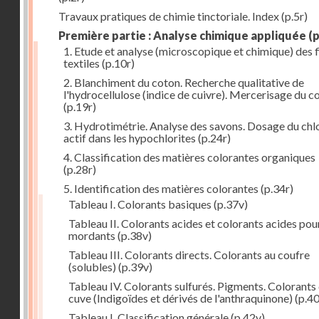
Travaux pratiques de chimie tinctoriale. Index
(p.5r)
Première partie : Analyse chimique appliquée
(p
1. Etude et analyse (microscopique et chimique) des 
textiles
(p.10r)
2. Blanchiment du coton. Recherche qualitative de
l'hydrocellulose (indice de cuivre). Mercerisage du c
(p.19r)
3. Hydrotimétrie. Analyse des savons. Dosage du chl
actif dans les hypochlorites
(p.24r)
4. Classification des matières colorantes organiques
(p.28r)
5. Identification des matières colorantes
(p.34r)
Tableau I. Colorants basiques
(p.37v)
Tableau II. Colorants acides et colorants acides pou
mordants
(p.38v)
Tableau III. Colorants directs. Colorants au coufre
(solubles)
(p.39v)
Tableau IV. Colorants sulfurés. Pigments. Colorants
cuve (Indigoïdes et dérivés de l'anthraquinone)
(p.40
Tableau I. Classification générale
(p.42v)