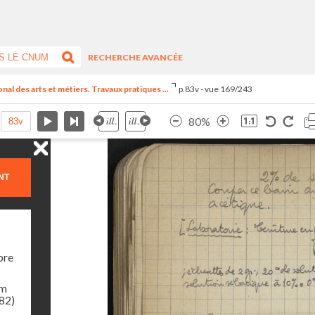
RECHERCHE AVANCÉE
al des arts et métiers. Travaux pratiques ...
p.83v - vue 169/243
80%
NT
bre
am
982)