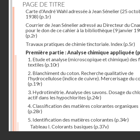
PAGE DE TITRE
Carte d'André Wahl adressée à Jean Sénelier (25 octo
1938)
(p.1r)
Courrier de Jean Sénelier adressé au Directeur du Cn
pour le don de ce cahier à la bibliothèque (9 janvier 1
(p.2r)
Travaux pratiques de chimie tinctoriale. Index
(p.5r)
Première partie : Analyse chimique appliquée
(p
1. Etude et analyse (microscopique et chimique) des 
textiles
(p.10r)
2. Blanchiment du coton. Recherche qualitative de
l'hydrocellulose (indice de cuivre). Mercerisage du c
(p.19r)
3. Hydrotimétrie. Analyse des savons. Dosage du chl
actif dans les hypochlorites
(p.24r)
4. Classification des matières colorantes organiques
(p.28r)
5. Identification des matières colorantes
(p.34r)
Tableau I. Colorants basiques
(p.37v)
Tableau II. Colorants acides et colorants acides pou
Droits réservés - CNAM