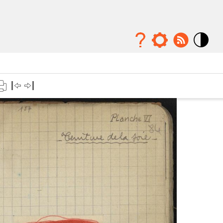
Mode
contraste
élévé