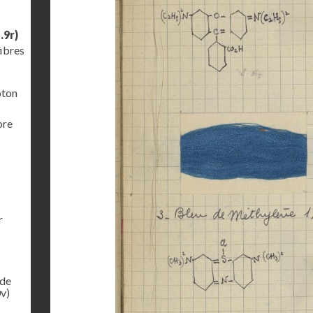
.9r)
fibres
oton
ore
r
 de
v)