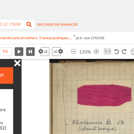
RECHERCHE AVANCÉE
al des arts et métiers. Travaux pratiques ...
pl.6 - vue 170/243
120%
NT
bre
am
982)