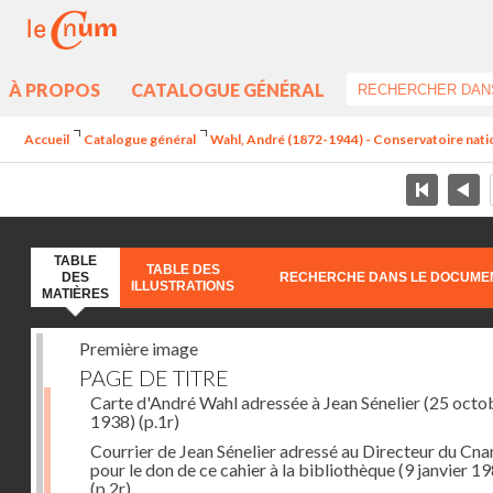
À PROPOS
CATALOGUE GÉNÉRAL
Accueil
Catalogue général
Wahl, André (1872-1944) - Conservatoire nation
TABLE
TABLE DES
DES
RECHERCHE DANS LE DOCUME
ILLUSTRATIONS
MATIÈRES
Première image
PAGE DE TITRE
Carte d'André Wahl adressée à Jean Sénelier (25 octo
1938)
(p.1r)
Courrier de Jean Sénelier adressé au Directeur du Cn
pour le don de ce cahier à la bibliothèque (9 janvier 1
(p.2r)