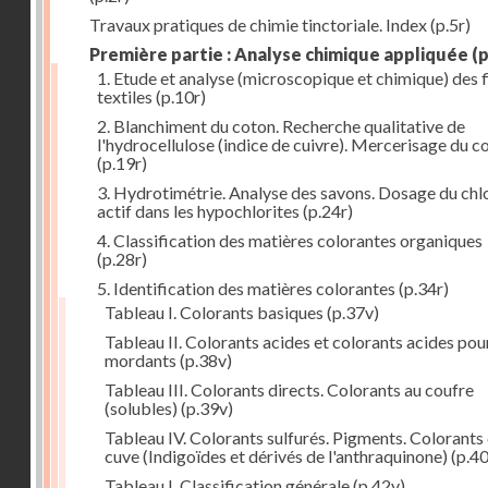
Travaux pratiques de chimie tinctoriale. Index
(p.5r)
Première partie : Analyse chimique appliquée
(p
1. Etude et analyse (microscopique et chimique) des 
textiles
(p.10r)
2. Blanchiment du coton. Recherche qualitative de
l'hydrocellulose (indice de cuivre). Mercerisage du c
(p.19r)
3. Hydrotimétrie. Analyse des savons. Dosage du chl
actif dans les hypochlorites
(p.24r)
4. Classification des matières colorantes organiques
(p.28r)
5. Identification des matières colorantes
(p.34r)
Tableau I. Colorants basiques
(p.37v)
Tableau II. Colorants acides et colorants acides pou
mordants
(p.38v)
Tableau III. Colorants directs. Colorants au coufre
(solubles)
(p.39v)
Tableau IV. Colorants sulfurés. Pigments. Colorants
cuve (Indigoïdes et dérivés de l'anthraquinone)
(p.40
Tableau I. Classification générale
(p.42v)