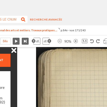
RECHERCHE AVANCÉE
al des arts et métiers. Travaux pratiques ...
p.84v - vue 171/243
90%
NT
bre
am
982)