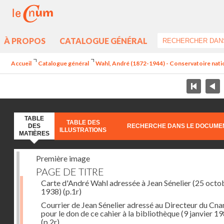
À PROPOS
CATALOGUE GÉNÉRAL
Accueil
Catalogue général
Wahl, André (1872-1944) - Conservatoire nation
TABLE
TABLE DES
DES
RECHERCHE DANS LE DOCUME
ILLUSTRATIONS
MATIÈRES
Première image
PAGE DE TITRE
Carte d'André Wahl adressée à Jean Sénelier (25 octo
1938)
(p.1r)
Courrier de Jean Sénelier adressé au Directeur du Cn
pour le don de ce cahier à la bibliothèque (9 janvier 1
(p.2r)