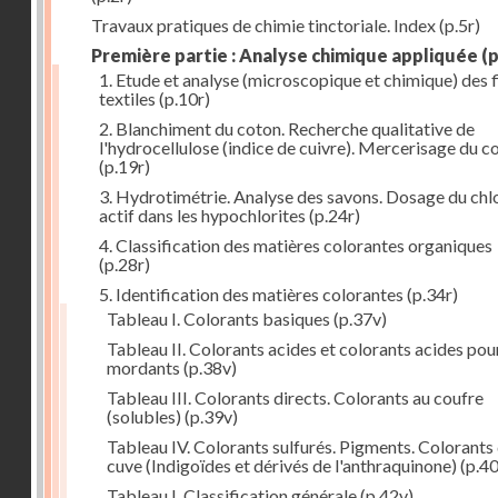
Travaux pratiques de chimie tinctoriale. Index
(p.5r)
Première partie : Analyse chimique appliquée
(p
1. Etude et analyse (microscopique et chimique) des 
textiles
(p.10r)
2. Blanchiment du coton. Recherche qualitative de
l'hydrocellulose (indice de cuivre). Mercerisage du c
(p.19r)
3. Hydrotimétrie. Analyse des savons. Dosage du chl
actif dans les hypochlorites
(p.24r)
4. Classification des matières colorantes organiques
(p.28r)
5. Identification des matières colorantes
(p.34r)
Tableau I. Colorants basiques
(p.37v)
Tableau II. Colorants acides et colorants acides pou
mordants
(p.38v)
Tableau III. Colorants directs. Colorants au coufre
(solubles)
(p.39v)
Tableau IV. Colorants sulfurés. Pigments. Colorants
cuve (Indigoïdes et dérivés de l'anthraquinone)
(p.40
Tableau I. Classification générale
(p.42v)