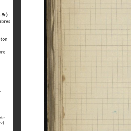
.9r)
fibres
oton
ore
r
 de
v)