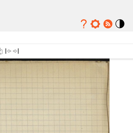
Mode
contraste
élévé