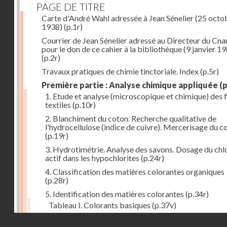
PAGE DE TITRE
Carte d'André Wahl adressée à Jean Sénelier (25 octo
1938)
(p.1r)
Courrier de Jean Sénelier adressé au Directeur du Cn
pour le don de ce cahier à la bibliothèque (9 janvier 1
(p.2r)
Travaux pratiques de chimie tinctoriale. Index
(p.5r)
Première partie : Analyse chimique appliquée
(p
1. Etude et analyse (microscopique et chimique) des 
textiles
(p.10r)
2. Blanchiment du coton. Recherche qualitative de
l'hydrocellulose (indice de cuivre). Mercerisage du c
(p.19r)
3. Hydrotimétrie. Analyse des savons. Dosage du chl
actif dans les hypochlorites
(p.24r)
4. Classification des matières colorantes organiques
(p.28r)
5. Identification des matières colorantes
(p.34r)
Tableau I. Colorants basiques
(p.37v)
Tableau II. Colorants acides et colorants acides pou
Droits réservés - CNAM