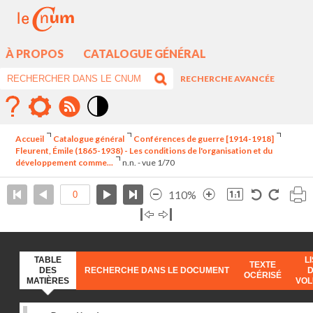
À PROPOS
CATALOGUE GÉNÉRAL
RECHERCHE AVANCÉE
Mode
contraste
Accueil
Catalogue général
Conférences de guerre [1914-1918]
élévé
Fleurent, Émile (1865-1938) - Les conditions de l'organisation et du
développement comme...
n.n. - vue 1/70
110%
TABLE
L
TEXTE
DES
RECHERCHE DANS LE DOCUMENT
OCÉRISÉ
MATIÈRES
VO