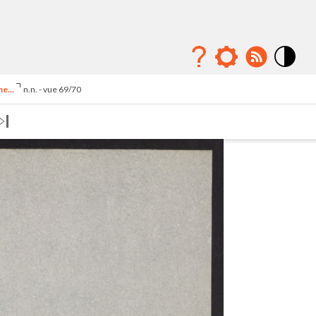
Mode
contraste
e...
n.n. - vue 69/70
élévé