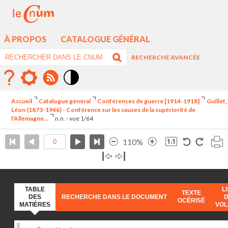
À PROPOS
CATALOGUE GÉNÉRAL
RECHERCHE AVANCÉE
Mode
contraste
Accueil
Catalogue général
Conférences de guerre [1914-1918]
Guillet,
élévé
Léon (1873-1946) - Conférence sur les causes de la supériorité de
l'Allemagne...
n.n. - vue 1/64
110%
TABLE
L
TEXTE
DES
RECHERCHE DANS LE DOCUMENT
OCÉRISÉ
MATIÈRES
VO