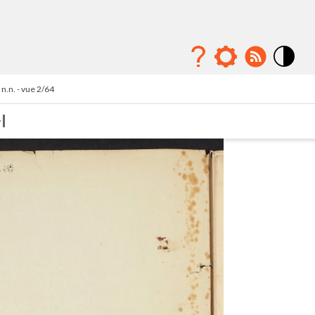
Mode
contraste
n.n. - vue 2/64
élévé