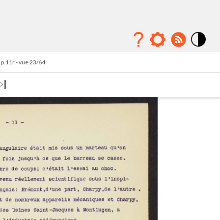
Mode
contraste
p.11r - vue 23/64
élévé