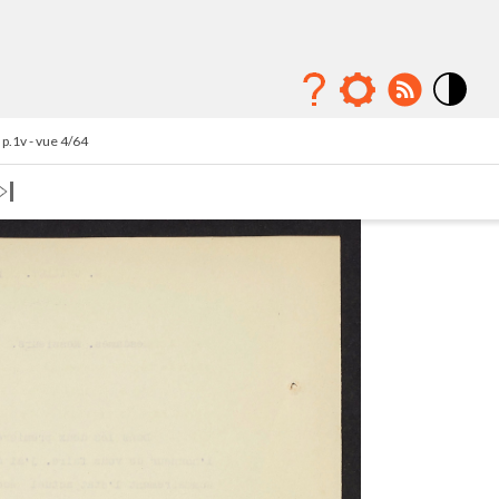
Mode
contraste
p.1v - vue 4/64
élévé