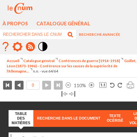
À PROPOS
CATALOGUE GÉNÉRAL
RECHERCHE AVANCÉE
Mode
contraste
Accueil
Catalogue général
Conférences de guerre [1914-1918]
Guillet,
élévé
Léon (1873-1946) - Conférence sur les causes de la supériorité de
l'Allemagne...
n.n. - vue 64/64
110%
TABLE
L
TEXTE
DES
RECHERCHE DANS LE DOCUMENT
OCÉRISÉ
MATIÈRES
VO