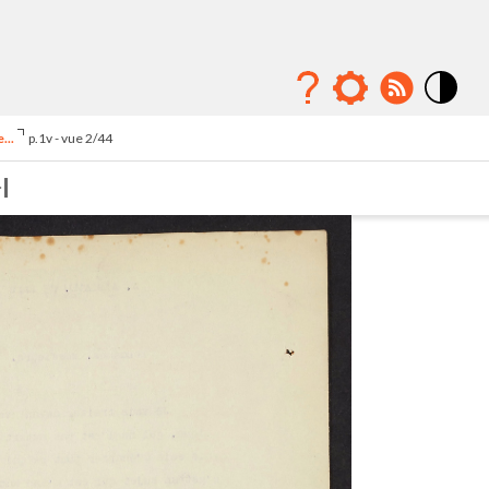
Mode
contraste
...
p.1v - vue 2/44
élévé