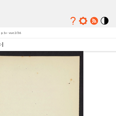
Mode
contraste
p.1v - vue 2/36
élévé