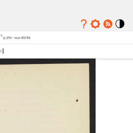
Mode
contraste
p.19v - vue 40/46
élévé