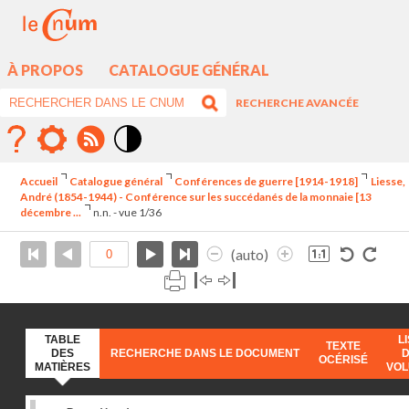
À PROPOS
CATALOGUE GÉNÉRAL
RECHERCHE AVANCÉE
Mode
contraste
Accueil
Catalogue général
Conférences de guerre [1914-1918]
Liesse,
élévé
André (1854-1944) - Conférence sur les succédanés de la monnaie [13
décembre ...
n.n. - vue 1/36
(auto)
TABLE
L
TEXTE
DES
RECHERCHE DANS LE DOCUMENT
OCÉRISÉ
MATIÈRES
VO