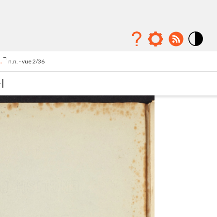
Mode
contraste
.
n.n. - vue 2/36
élévé