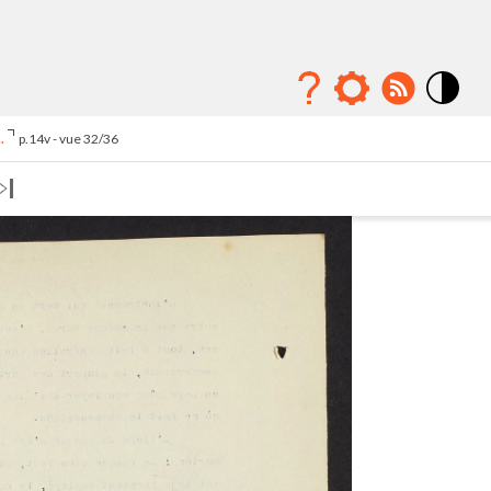
Mode
contraste
.
p.14v - vue 32/36
élévé