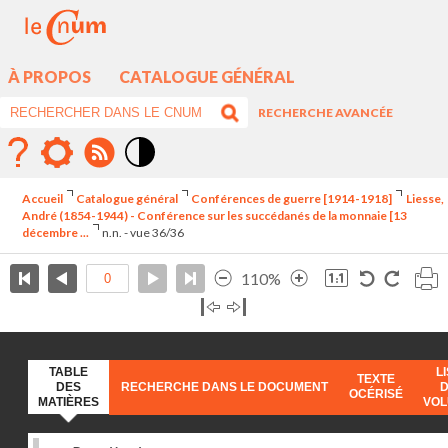
À PROPOS
CATALOGUE GÉNÉRAL
RECHERCHE AVANCÉE
Mode
contraste
Accueil
Catalogue général
Conférences de guerre [1914-1918]
Liesse,
élévé
André (1854-1944) - Conférence sur les succédanés de la monnaie [13
décembre ...
n.n. - vue 36/36
110%
TABLE
L
TEXTE
DES
RECHERCHE DANS LE DOCUMENT
OCÉRISÉ
MATIÈRES
VO