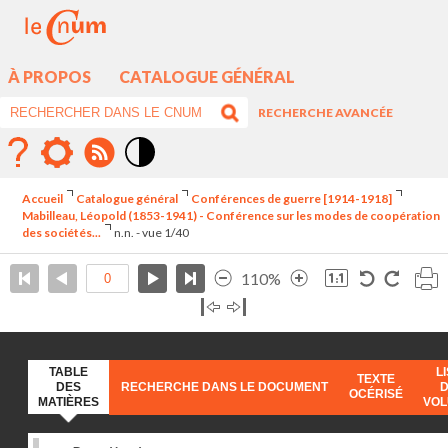
À PROPOS
CATALOGUE GÉNÉRAL
RECHERCHE AVANCÉE
Mode
contraste
Accueil
Catalogue général
Conférences de guerre [1914-1918]
élévé
Mabilleau, Léopold (1853-1941) - Conférence sur les modes de coopération
des sociétés...
n.n. - vue 1/40
110%
TABLE
L
TEXTE
DES
RECHERCHE DANS LE DOCUMENT
OCÉRISÉ
MATIÈRES
VO