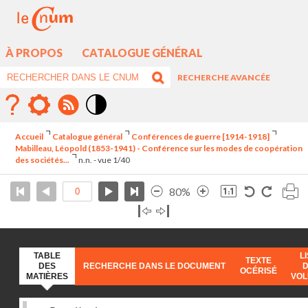
À PROPOS
CATALOGUE GÉNÉRAL
RECHERCHE AVANCÉE
Mode
contraste
Accueil
Catalogue général
Conférences de guerre [1914-1918]
élévé
Mabilleau, Léopold (1853-1941) - Conférence sur les modes de coopération
des sociétés...
n.n. - vue 1/40
80%
TABLE
L
TEXTE
DES
RECHERCHE DANS LE DOCUMENT
OCÉRISÉ
MATIÈRES
VO