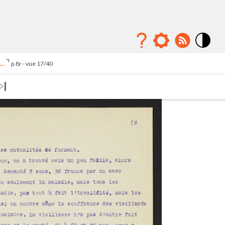
Mode
contraste
..
p.8r - vue 17/40
élévé