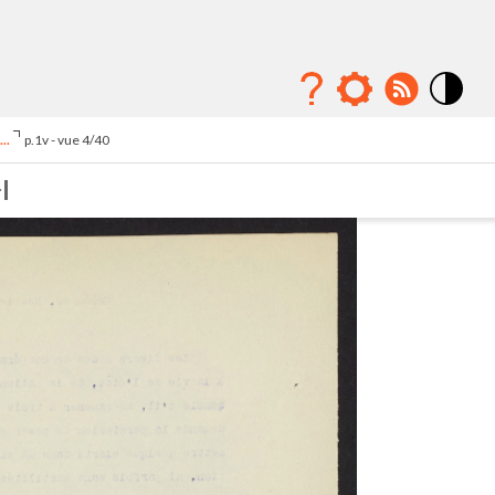
Mode
contraste
..
p.1v - vue 4/40
élévé