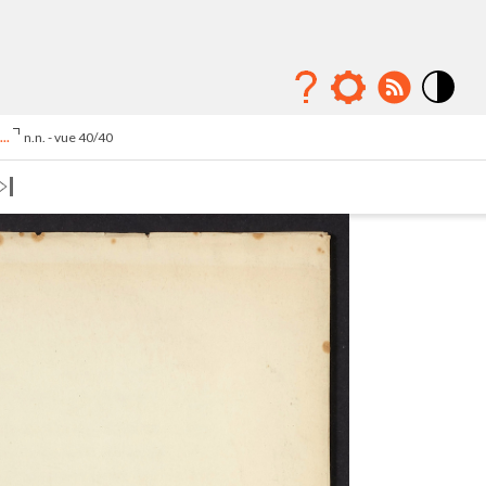
Mode
contraste
..
n.n. - vue 40/40
élévé