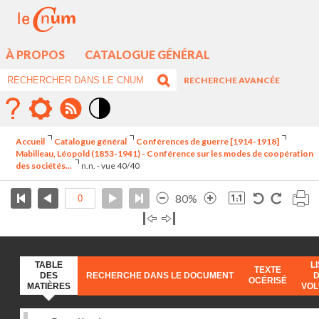
À PROPOS
CATALOGUE GÉNÉRAL
RECHERCHE AVANCÉE
Mode
contraste
Accueil
Catalogue général
Conférences de guerre [1914-1918]
élévé
Mabilleau, Léopold (1853-1941) - Conférence sur les modes de coopération
des sociétés...
n.n. - vue 40/40
80%
TABLE
L
TEXTE
DES
RECHERCHE DANS LE DOCUMENT
OCÉRISÉ
MATIÈRES
VO