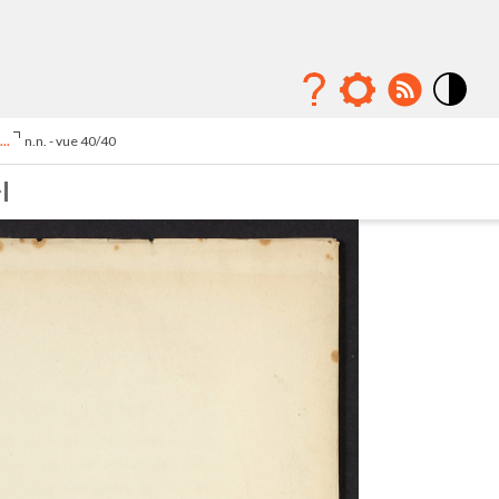
Mode
contraste
..
n.n. - vue 40/40
élévé