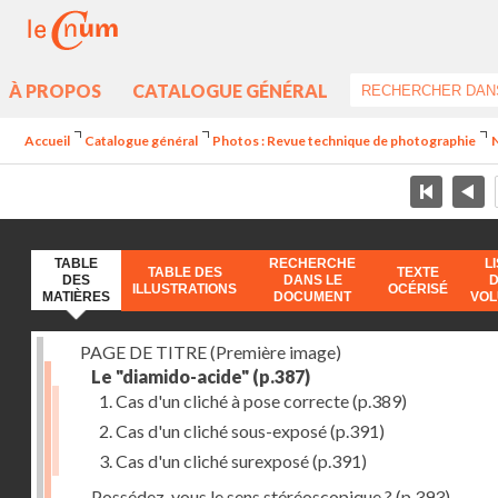
À PROPOS
CATALOGUE GÉNÉRAL
Accueil
Catalogue général
Photos : Revue technique de photographie
N
TABLE
RECHERCHE
L
TABLE DES
TEXTE
DES
DANS LE
ILLUSTRATIONS
OCÉRISÉ
MATIÈRES
DOCUMENT
VO
PAGE DE TITRE (Première image)
Le "diamido-acide"
(p.387)
1. Cas d'un cliché à pose correcte
(p.389)
2. Cas d'un cliché sous-exposé
(p.391)
3. Cas d'un cliché surexposé
(p.391)
Possédez-vous le sens stéréoscopique ?
(p.393)