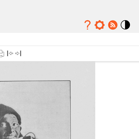
Mode
contraste
élévé