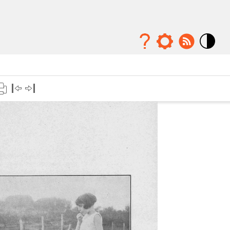
Mode
contraste
élévé