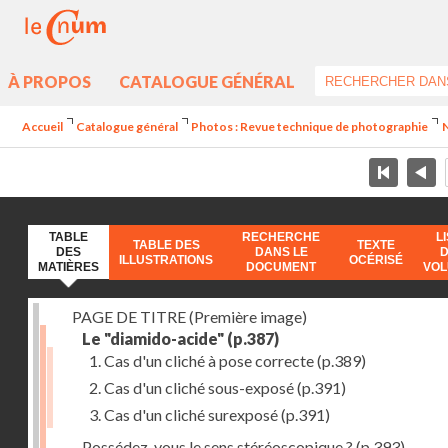
À PROPOS
CATALOGUE GÉNÉRAL
Accueil
Catalogue général
Photos : Revue technique de photographie
N
TABLE
RECHERCHE
L
TABLE DES
TEXTE
DES
DANS LE
ILLUSTRATIONS
OCÉRISÉ
MATIÈRES
DOCUMENT
VO
PAGE DE TITRE (Première image)
Le "diamido-acide"
(p.387)
1. Cas d'un cliché à pose correcte
(p.389)
2. Cas d'un cliché sous-exposé
(p.391)
3. Cas d'un cliché surexposé
(p.391)
Possédez-vous le sens stéréoscopique ?
(p.393)