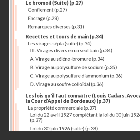
Le bromoil (Suite)
(p.27)
Gonflement
(p.27)
Encrage
(p.28)
Remarques diverses
(p.31)
Recettes et tours de main
(p.34)
Les virages sépia (suite)
(p.34)
III. Virages divers en un seul bain
(p.34)
A. Virage au séléno-bromure
(p.34)
B. Virage au polysulfure de sodium
(p.35)
C. Virage au polysulfure d'ammonium
(p.36)
D. Virage au soufre colloïdal
(p.36)
Les lois qu'il faut connaître (Louis Cadars, Avoc
la Cour d'Appel de Bordeaux)
(p.37)
La propriété commerciale
(p.37)
Loi du 22 avril 1927 complétant la loi du 30 juin 192
(p.37)
Loi du 30 juin 1926 (suite)
(p.38)
Droits réservés - CNAM
Le montage des épreuves
(p.42)