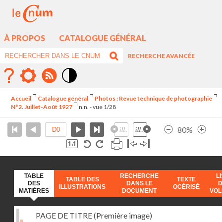
À PROPOS
CATALOGUE GÉNÉRAL
RECHERCHE AVANCÉE
Mode
contraste
Accueil
Catalogue général
Photos : Revue technique de photographie
élévé
N°2. Juillet-Août 1927
n.n. - vue 1/28
80%
TABLE
RECHERCHE
L
TABLE DES
TEXTE
DES
DANS LE
ILLUSTRATIONS
OCÉRISÉ
MATIÈRES
DOCUMENT
VO
PAGE DE TITRE (Première image)