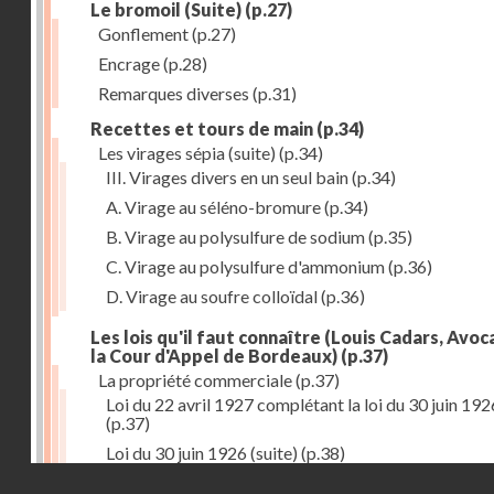
Le bromoil (Suite)
(p.27)
Gonflement
(p.27)
Encrage
(p.28)
Remarques diverses
(p.31)
Recettes et tours de main
(p.34)
Les virages sépia (suite)
(p.34)
III. Virages divers en un seul bain
(p.34)
A. Virage au séléno-bromure
(p.34)
B. Virage au polysulfure de sodium
(p.35)
C. Virage au polysulfure d'ammonium
(p.36)
D. Virage au soufre colloïdal
(p.36)
Les lois qu'il faut connaître (Louis Cadars, Avoc
la Cour d'Appel de Bordeaux)
(p.37)
La propriété commerciale
(p.37)
Loi du 22 avril 1927 complétant la loi du 30 juin 192
(p.37)
Loi du 30 juin 1926 (suite)
(p.38)
Droits réservés - CNAM
Le montage des épreuves
(p.42)