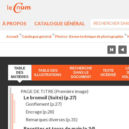
À PROPOS
CATALOGUE GÉNÉRAL
Accueil
Catalogue général
Photos : Revue technique de photographie
N
TABLE
RECHERCHE
L
TABLE DES
TEXTE
DES
DANS LE
ILLUSTRATIONS
OCÉRISÉ
MATIÈRES
DOCUMENT
VO
PAGE DE TITRE (Première image)
Le bromoil (Suite)
(p.27)
Gonflement
(p.27)
Encrage
(p.28)
Remarques diverses
(p.31)
Recettes et tours de main
(p.34)