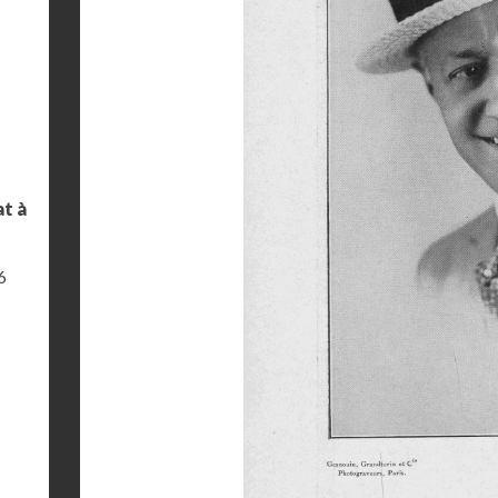
at à
6