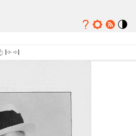
Mode
contraste
élévé