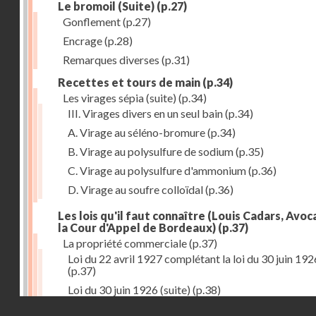
Le bromoil (Suite)
(p.27)
Gonflement
(p.27)
Encrage
(p.28)
Remarques diverses
(p.31)
Recettes et tours de main
(p.34)
Les virages sépia (suite)
(p.34)
III. Virages divers en un seul bain
(p.34)
A. Virage au séléno-bromure
(p.34)
B. Virage au polysulfure de sodium
(p.35)
C. Virage au polysulfure d'ammonium
(p.36)
D. Virage au soufre colloïdal
(p.36)
Les lois qu'il faut connaître (Louis Cadars, Avoc
la Cour d'Appel de Bordeaux)
(p.37)
La propriété commerciale
(p.37)
Loi du 22 avril 1927 complétant la loi du 30 juin 192
(p.37)
Loi du 30 juin 1926 (suite)
(p.38)
Droits réservés - CNAM
Le montage des épreuves
(p.42)