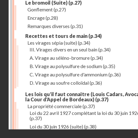
Le bromoil (Suite)
(p.27)
Gonflement
(p.27)
Encrage
(p.28)
Remarques diverses
(p.31)
Recettes et tours de main
(p.34)
Les virages sépia (suite)
(p.34)
III. Virages divers en un seul bain
(p.34)
A. Virage au séléno-bromure
(p.34)
B. Virage au polysulfure de sodium
(p.35)
C. Virage au polysulfure d'ammonium
(p.36)
D. Virage au soufre colloïdal
(p.36)
Les lois qu'il faut connaître (Louis Cadars, Avoc
la Cour d'Appel de Bordeaux)
(p.37)
La propriété commerciale
(p.37)
Loi du 22 avril 1927 complétant la loi du 30 juin 192
(p.37)
Loi du 30 juin 1926 (suite)
(p.38)
Droits réservés - CNAM
Le montage des épreuves
(p.42)