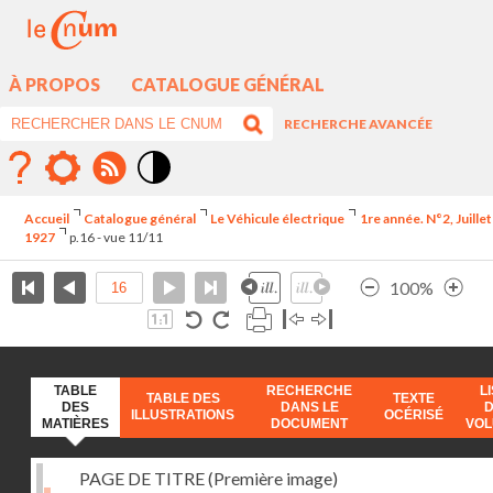
À PROPOS
CATALOGUE GÉNÉRAL
RECHERCHE AVANCÉE
Mode
contraste
Accueil
Catalogue général
Le Véhicule électrique
1re année. N°2, Juillet
élévé
1927
p.16 - vue 11/11
100%
TABLE
RECHERCHE
L
TABLE DES
TEXTE
DES
DANS LE
ILLUSTRATIONS
OCÉRISÉ
MATIÈRES
DOCUMENT
VO
PAGE DE TITRE (Première image)