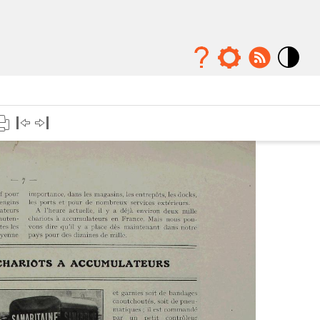
Mode
contraste
élévé