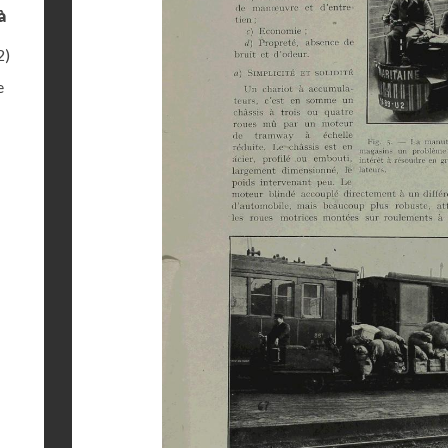
à
2)
e