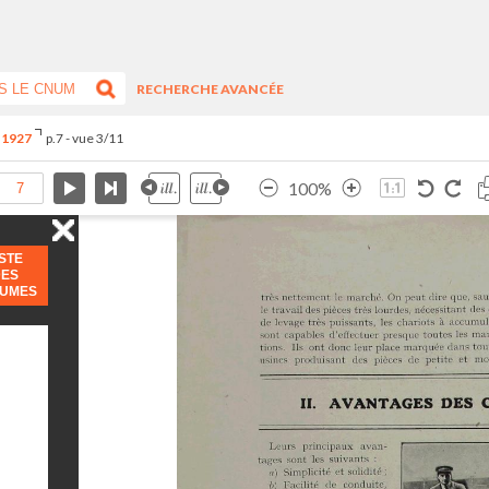
RECHERCHE AVANCÉE
t 1927
p.7 - vue 3/11
100%
ISTE
DES
LUMES