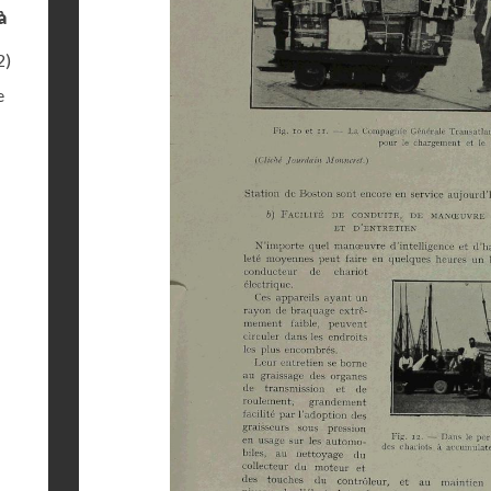
à
2)
e