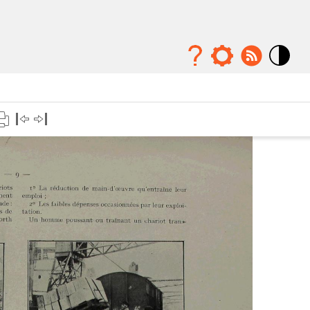
Mode
contraste
élévé