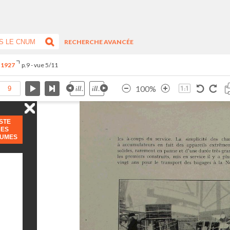
RECHERCHE AVANCÉE
t 1927
p.9 - vue 5/11
100%
ISTE
DES
LUMES