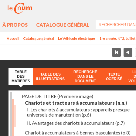
À PROPOS
CATALOGUE GÉNÉRAL
Accueil
Catalogue général
Le Véhicule électrique
1re année. N°2, Juille
TABLE
RECHERCHE
L
TABLE DES
TEXTE
DES
DANS LE
ILLUSTRATIONS
OCÉRISÉ
MATIÈRES
DOCUMENT
VO
PAGE DE TITRE (Première image)
Chariots et tracteurs à accumulateurs
(n.n.)
I. Les chariots à accumulateurs : appareils presque
universels de manutention
(p.6)
II. Avantages des chariots à accumulateurs
(p.7)
Chariot à accumulateurs à bennes basculantes
(p.8)