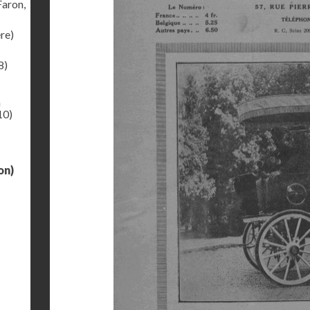
Faron,
ère)
8)
a
10)
on)