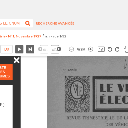
RECHERCHE AVANCÉE
érie - N°1, Novembre 1927
n.n. - vue 1/32
90%
ISTE
DES
LUMES
E.)
.