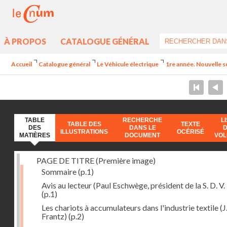
À PROPOS
CATALOGUE GÉNÉRAL
Accueil
Catalogue général
Le Véhicule électrique
1re année. Nouvelle s
TABLE
RECHERCHE
L
TABLE DES
TEXTE
DES
DANS LE
ILLUSTRATIONS
OCÉRISÉ
MATIÈRES
DOCUMENT
VO
PAGE DE TITRE (Première image)
Sommaire
(p.1)
Avis au lecteur (Paul Eschwège, président de la S. D. V. 
(p.1)
Les chariots à accumulateurs dans l'industrie textile (J
Frantz)
(p.2)