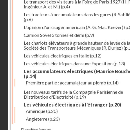
Le transport des visiteurs à la Foire de Paris 1927 (H. 
Ingénieur A. et M.)
(p.4)
Les tracteurs à accumulateurs dans les gares (R. Sabli
(p.6)
L'opinion d'un usager américain (A. G. Mac Keever)
(p.
Camion Sovel 3 tonnes et demi
(p.9)
Les chariots élévateurs à grande hauteur de levée de l
Société des Transporteurs Mécaniques (R. Duriez)
(p.
Les véhicules électriques en Italie
(p.12)
Les véhicules électriques dans une Exposition
(p.13)
Les accumulateurs électriques (Maurice Bouch
(p.14)
Première partie : accumulateur au plomb
(p.14)
Les nouveaux tarifs de la Compagnie Parisienne de
Distribution d'Electricité
(p.19)
Les véhicules électriques à l'étranger
(p.20)
Amérique
(p.20)
Angleterre
(p.23)
Dernière image