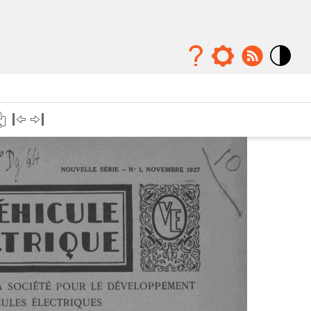
Mode
contraste
élévé