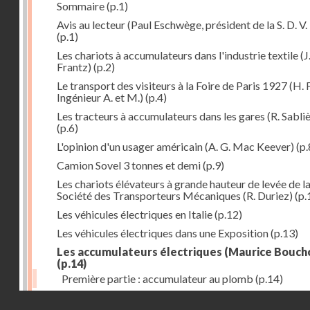
Sommaire
(p.1)
Avis au lecteur (Paul Eschwège, président de la S. D. V. 
(p.1)
Les chariots à accumulateurs dans l'industrie textile (J
Frantz)
(p.2)
Le transport des visiteurs à la Foire de Paris 1927 (H. 
Ingénieur A. et M.)
(p.4)
Les tracteurs à accumulateurs dans les gares (R. Sabli
(p.6)
L'opinion d'un usager américain (A. G. Mac Keever)
(p.
Camion Sovel 3 tonnes et demi
(p.9)
Les chariots élévateurs à grande hauteur de levée de l
Société des Transporteurs Mécaniques (R. Duriez)
(p.
Les véhicules électriques en Italie
(p.12)
Les véhicules électriques dans une Exposition
(p.13)
Les accumulateurs électriques (Maurice Bouch
(p.14)
Première partie : accumulateur au plomb
(p.14)
Droits réservés - CNAM
Les nouveaux tarifs de la Compagnie Parisienne de